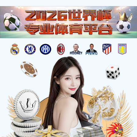
立即注册
关于米兰网页版
米兰网页版是专注于体育赛事直播与互动体验的创新平台，致力
于为全球用户带来高速、安全与多样化的观赛服务体验，覆盖多
语种、多终端、多场景。