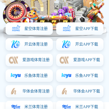
创立初心与品牌愿景
自创立之初，米兰网页版就确立了“科技驱动体育创新”的发
展方向，融合赛事直播、数据分析与观赛互动体验，打造兼
具专业性与沉浸感的体育平台。 我们希望通过技术力量让
米兰网页版等体育内容更便捷、更智能地触达全球用户。