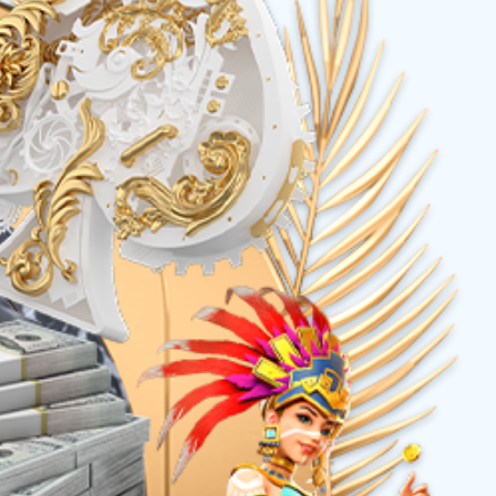
支持
线，提供实时响应的技术支持与使用指导，保障平台
护，力求为用户营
异常防控层