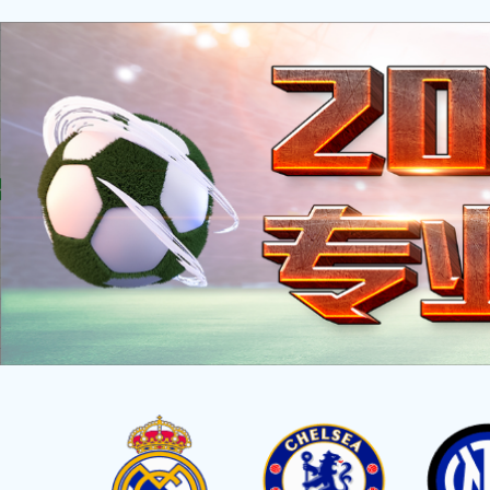
米兰网页版
带您畅享全
专业平台，数据精准，
高清直播
覆盖热
聚焦足球、篮球、电竞等赛事，
每日内
极速访问
下载APP