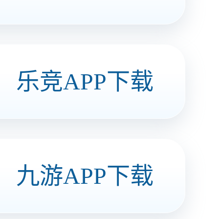
手。查分数、看直播都很方便，也不
化，日常用着
容易卡。
阿斌 ·
Leo · 成都
资深用
老用户
示
升级。
v6.1.3