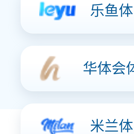
电竞频道
热门电竞赛事全覆盖，支持边看边聊功能，打造
专属电竞内容互动专区。
“完全出乎意料的好”
“设
朋友推荐的，一开始没在意，结果发
界面
现米兰网页版比想象中更流畅，数据
本。