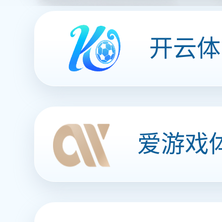
体育直播
涵盖足球、篮球、网球等项目的全球赛事直播，
高清画质、低延迟体验，适合追求流畅观赛的用
户。