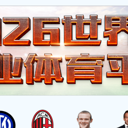
App
关于我们
体育热点
球体育盛事
门体育项目。
容实时更新
。